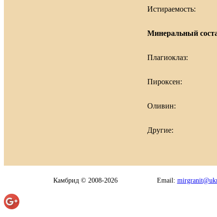
Истираемость:
Минеральный соста
Плагиоклаз:
Пироксен:
Оливин:
Другие:
Камбрид © 2008-2026
Email:
mirgranit@ukr