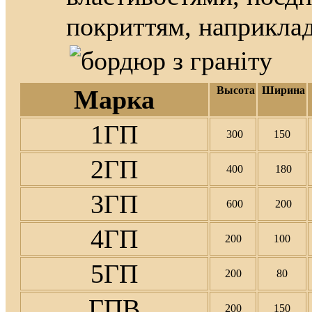
покриттям, наприкла
Высота
Ширина
Марка
1ГП
300
150
2ГП
400
180
3ГП
600
200
4ГП
200
100
5ГП
200
80
ГПВ
200
150