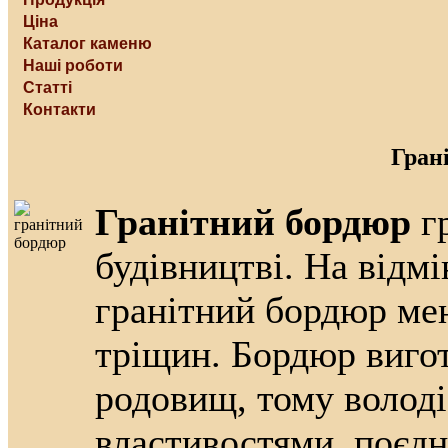
Ціна
Каталог каменю
Наші роботи
Статті
Контакти
Гран
Гранітний бордюр
гр
будівництві. На відмі
гранітний бордюр мен
тріщин. Бордюр вигот
родовищ, тому волод
властивостями, поєдн