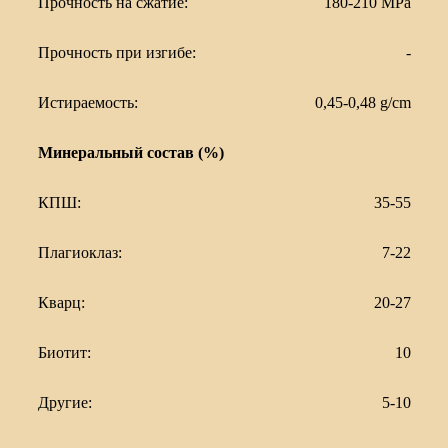
Прочность на сжатие:
180-210 MPa
Прочность при изгибе:
-
Истираемость:
0,45-0,48 g/cm
Минеральный состав (%)
КПШ:
35-55
Плагиоклаз:
7-22
Кварц:
20-27
Биотит:
10
Другие:
5-10