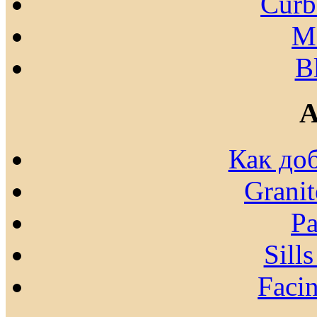
Curb
Mo
B
A
Как до
Granit
Pa
Sill
Facin