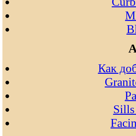
Curb
Mo
B
A
Как до
Granit
Pa
Sill
Facin