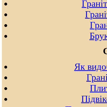
Грані
Гран
Гран
Брук
Як видо
Гран
Пли
Підвік