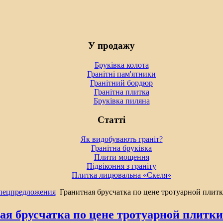
У продажу
Бруківка колота
Гранітні пам'ятники
Гранітний бордюр
Гранітна плитка
Бруківка пиляна
Статті
Як видобувають граніт?
Гранітна бруківка
Плити мощення
Підвіконня з граніту
Плитка лицювальна «Скеля»
пецпредложения
Гранитная брусчатка по цене тротуарной плитк
ая брусчатка по цене тротуарной плитки