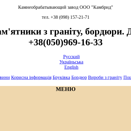
Камнеобрабатывающий завод ООО "Камбрид"
тел. +38 (098) 157-21-71
ам'ятники з граніту, бордюри. Д
+38(050)969-16-33
Русский
Україньська
English
вини
Корисна інформація
Бруківка
Бордюр
Вироби з граніту
По
МЕНЮ