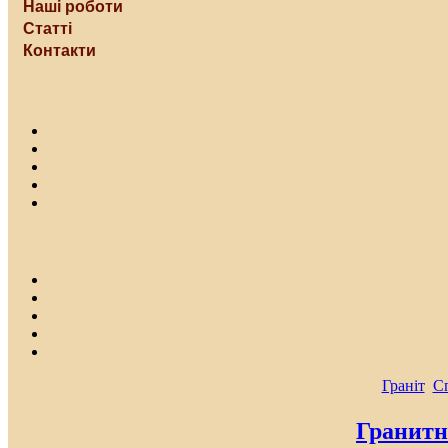
Наші роботи
Статті
Контакти
Граніт
С
Гранитн