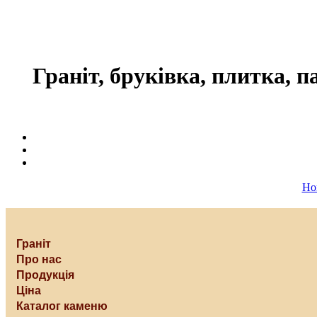
Граніт, бруківка, плитка, п
Но
Граніт
Про нас
Продукція
Ціна
Каталог каменю